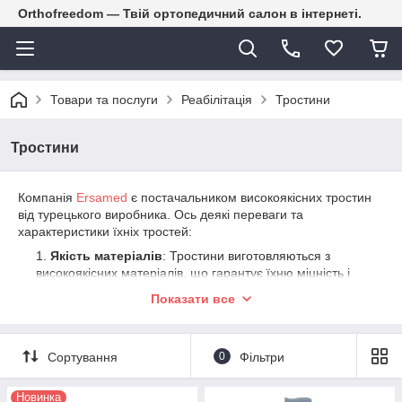
Orthofreedom — Твій ортопедичний салон в інтернеті.
Товари та послуги
Реабілітація
Тростини
Тростини
Компанія
Ersamed
є постачальником високоякісних тростин
від турецького виробника. Ось деякі переваги та
характеристики їхніх тростей:
Якість матеріалів
: Тростини виготовляються з
високоякісних матеріалів, що гарантує їхню міцність і
тривалий термін служби.
Показати все
Легкість і зручність використання
: Трости
зазвичай легкі і мають зручну рукоятку, що робить їх
легкими у використанні і зменшує втомленість під час
Сортування
0
Фільтри
ходьби.
Регульована висота
: Багато моделей тростей
Новинка