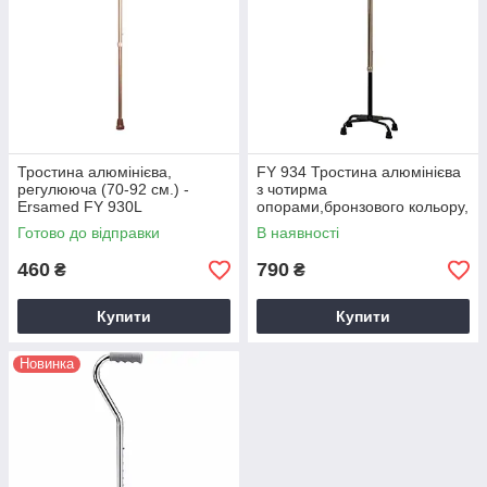
Тростина алюмінієва,
FY 934 Тростина алюмінієва
регулююча (70-92 см.) -
з чотирма
Ersamed FY 930L
опорами,бронзового кольору,
регулююча (63-86см)
Готово до відправки
В наявності
460
790
₴
₴
Купити
Купити
Новинка