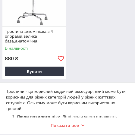
Тростина алюмінієва з 4
опорами,велика
база,анатомічна
ручка,регульована, сталевого
В наявності
кольору-Ersamed FY 921
880
₴
Купити
Тростини - це корисний медичний аксесуар, який може бути
корисним для різних категорій людей у різних життєвих
ситуаціях. Ось кому може бути корисним використання
тростей:
Люди похилого віку
: Літні люди часто втрачають
стійкість та мобільність. Трості допомагають зберегти
Показати все
рівновагу та запобігають падінням.