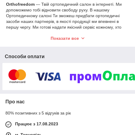
Orthofreedom
— Твій ортопедичний салон в інтернеті. Ми
допоможемо тобі відновити свободу руху. В нашому
Ортопедичному салоні Ти зможеш придбати ортопедичні
засоби наших партнерів, в якості продукції ми впевнені в
першу чергу. Ми готові надати якісний сервіс кожному, хто
цього потребує.
Показати все
В нашому салоні представлені ортопедичні вироби
турецького виробника, які відповідають вимогам якості ДСТУ.
Ціни розроблені так, щоб найбільше потребуючих змогли
Способи оплати
придбати позицію, яка допоможе їм комфортніше почуватися
в повсякденному житті. Пропонуємо для Тебе наш
асортимент:
Бандажна продукція
Корсетна продукція
Компресійний трикотаж
Про нас
Засоби догляду за стопою
Реабілітаційна продукція
80% позитивних з 5 відгуків за рік
Ортопедичні подушки
Працює з 17.08.2023
Основним нашим партнером є
ERSAMED Україна
. Зокрема
їхня лінійка
ТМ SUPPORT LINE
, яка на ринку України уже
м. Тернопіль