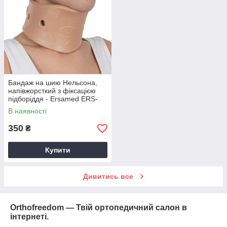
Бандаж на шию Нельсона,
напівжорсткий з фіксацією
підборіддя - Ersamed ERS-
110
В наявності
350
₴
Купити
Дивитись все
Orthofreedom — Твій ортопедичний салон в
інтернеті.