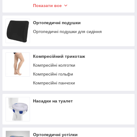
Бандажі на зап'ястя
Показати все
Дитячі бандажі
Наколінники
Ортопедичні подушки
Корсети для спини
Ортопедичні подушки для сидіння
Налокітники
Шийні фіксатори
Компресійний трикотаж
Шини на палець
Компресійні колготки
Компресійні гольфи
Компресійні панчохи
Насадки на туалет
Ортопедичні устілки