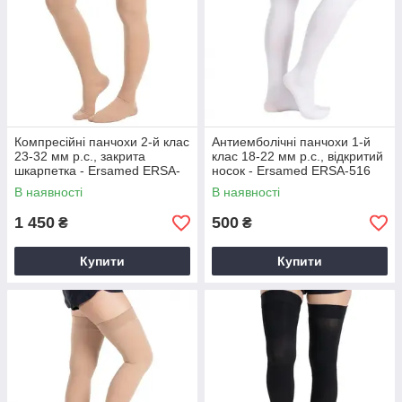
допоможуть вам визначити потрібний клас компресії та
модель, які відповідають вашим індивідуальним
потребам і стану здоров'я.
Компанія
Ersamed
пропонує якісні компресійні панчохи
першого та другого класів компресії, які можуть бути
важливим елементом для підтримки здоров'я ваших ніг і
попередження венозних захворювань.
Компресійні панчохи 2-й клас
Антиемболічні панчохи 1-й
23-32 мм р.с., закрита
клас 18-22 мм р.с., відкритий
шкарпетка - Ersamed ERSA-
носок - Ersamed ERSA-516
510
В наявності
В наявності
1 450
500
₴
₴
Купити
Купити