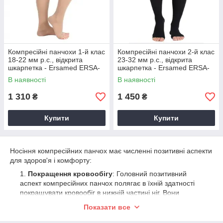
Компресійні панчохи 1-й клас
Компресійні панчохи 2-й клас
18-22 мм р.с., відкрита
23-32 мм р.с., відкрита
шкарпетка - Ersamed ERSA-
шкарпетка - Ersamed ERSA-
507-1
510-1 ЧОРНІ
В наявності
В наявності
1 310
1 450
₴
₴
Купити
Купити
Носіння компресійних панчох має численні позитивні аспекти
для здоров'я і комфорту:
Покращення кровообігу
: Головний позитивний
аспект компресійних панчох полягає в їхній здатності
покращувати кровообіг в нижній частині ніг. Вони
створюють градієнт компресії, збільшуючи тиск від ноги
Показати все
до верхньої частини панчохи, що сприяє виносу
венозної крові і лімфи вгору до серця.