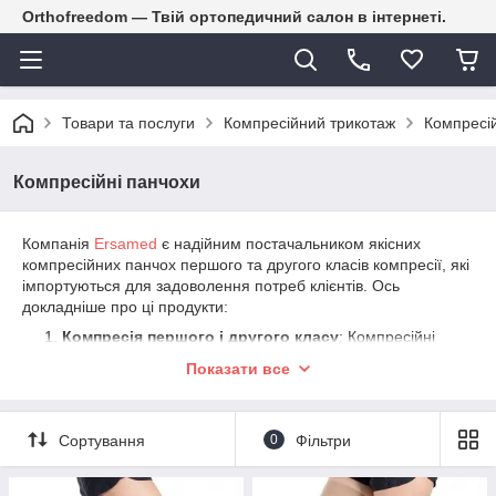
Orthofreedom — Твій ортопедичний салон в інтернеті.
Товари та послуги
Компресійний трикотаж
Компресій
Компресійні панчохи
Компанія
Ersamed
є надійним постачальником якісних
компресійних панчох першого та другого класів компресії, які
імпортуються для задоволення потреб клієнтів. Ось
докладніше про ці продукти:
Компресія першого і другого класу
: Компресійні
панчохи доступні в різних класах компресії.
Показати все
Компресійні панчохи першого і другого класів часто
використовується для підтримки кровообігу в ногах.
Вони надають помірну компресію, яка сприяє кращому
Сортування
0
Фільтри
руху крові в венах і лімфатичних судинах.
Попередження венозних проблем
: Компресійні
панчохи можуть бути корисними для попередження