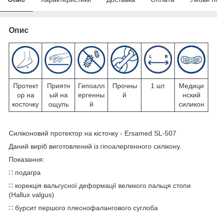
Опис
Протект
Приятн
Гипоалл
Прочны
1 шт.
Медици
ор на
ый на
ергенны
й
нский
косточку
ощупь
й
силикон
Силіконовий протектор на кісточку - Ersamed SL-507
Даний виріб виготовлений із гіпоалергенного силікону.
Показання:
∷ подагра
∷ корекція вальгусної деформації великого пальця стопи
(Hallux valgus)
∷ бурсит першого плеснофалангового суглоба