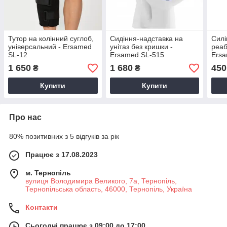
Тутор на колінний суглоб,
Сидіння-надставка на
Силі
універсальний - Ersamed
унітаз без кришки -
реабі
SL-12
Ersamed SL-515
Ersa
1 650
1 680
450
₴
₴
Купити
Купити
Про нас
80% позитивних з 5 відгуків за рік
Працює з 17.08.2023
м. Тернопіль
вулиця Володимира Великого, 7а, Тернопіль,
Тернопільська область, 46000, Тернопіль, Україна
Контакти
Сьогодні працює з 09:00 до 17:00