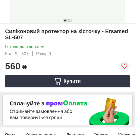
Силіконовий протектор на кісточку - Ersamed
SL-507
Готово до відправки
Код: SL-507
Роздріб
560
₴
Купити
Опис
Характеристики
Доставка
Оплата
Умови п