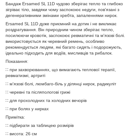
Бандаж Ersamed SL 11D чудово зберігає тепло та глибоко
зігріває тіло, завдяки чому заспокоює недуги, пов'язані з
дегенеративними змінами хребта, запаленнями нирок.
Ersamed SL 11D дуже приємний на дотик і не викликає
роздратування. Він природним чином зберігає тепло,
посилюючи кровотік, заспокоює ревматичні та м'язові болі.
використовується як черевний ремень, особливо
рекомендується людям, які багато сидять і подорожують,
ідеально підходить для водіїв, мисливців та рибалок.
Показання:
∷ при захворюваннях, що вимагають теплової терапії,
ревматизмі, артриті
∷ м'язові болі, люмбаго-біль у ділянці нирок, радикуліт
∷ черевні та післяпологові грижі
∷ для прохолодних та холодних вечорів
∷ при болях у нирках
Примітка:
∷ підбирати за таблицею розмірів
∷ висота: 26 см