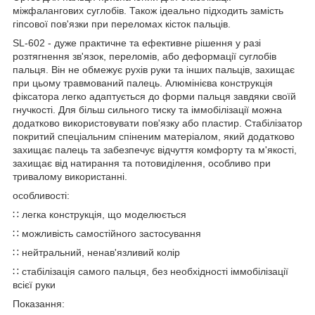
міжфалангових суглобів. Також ідеально підходить замість
гіпсової пов'язки при переломах кісток пальців.
SL-602 - дуже практичне та ефективне рішення у разі
розтягнення зв'язок, переломів, або деформації суглобів
пальця. Він не обмежує рухів руки та інших пальців, захищає
при цьому травмований палець. Алюмінієва конструкція
фіксатора легко адаптується до форми пальця завдяки своїй
гнучкості. Для більш сильного тиску та іммобілізації можна
додатково використовувати пов'язку або пластир. Стабілізатор
покритий спеціальним спіненим матеріалом, який додатково
захищає палець та забезпечує відчуття комфорту та м'якості,
захищає від натирання та потовиділення, особливо при
тривалому використанні.
особливості:
∷ легка конструкція, що моделюється
∷ можливість самостійного застосування
∷ нейтральний, ненав'язливий колір
∷ стабілізація самого пальця, без необхідності іммобілізації
всієї руки
Показання: