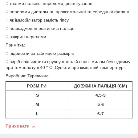
∷ травми пальців, переломи, розтягування
∷ переломи дистальної, проксимальної та середньої фаланг
∷ як іммобілізатор замість гіпсу
∷ пошкодження розгинача пальця
∷ відкриті переломи
Примітка:
∷ підбирати за таблицею розмірів
∷ виріб слід чистити вручну в теплій воді з милом без віджиму
при температурі 40 ° C. Сушити при кімнатній температурі
Виробник: Туреччина
РОЗМІРИ
ДОВЖИНА ПАЛЬЦЯ (CM)
S
4.5-5
M
5-6
L
6-7
Приховати