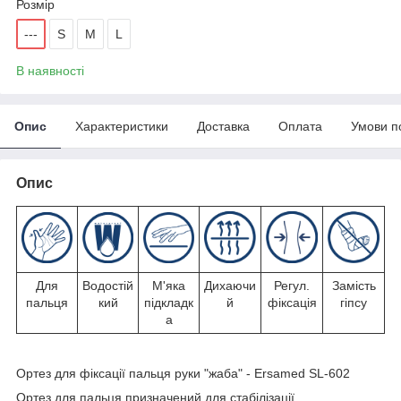
Розмір
---
S
M
L
В наявності
Опис
Характеристики
Доставка
Оплата
Умови п
Опис
Для
Водостій
М'яка
Дихаючи
Регул.
Замість
пальця
кий
підкладк
й
фіксація
гіпсу
а
Ортез для фіксації пальця руки "жаба" - Ersamed SL-602
Ортез для пальця призначений для стабілізації