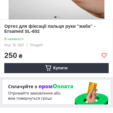
Ортез для фіксації пальця руки "жаба" -
Ersamed SL-602
В наявності
Код: SL-602
Роздріб
250
₴
Купити