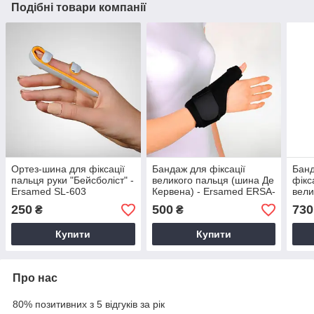
Подібні товари компанії
Ортез-шина для фіксації
Бандаж для фіксації
Банд
пальця руки "Бейсболіст" -
великого пальця (шина Де
фікс
Ersamed SL-603
Кервена) - Ersamed ERSA-
вели
205
Ers
250
500
730
₴
₴
Купити
Купити
Про нас
80% позитивних з 5 відгуків за рік