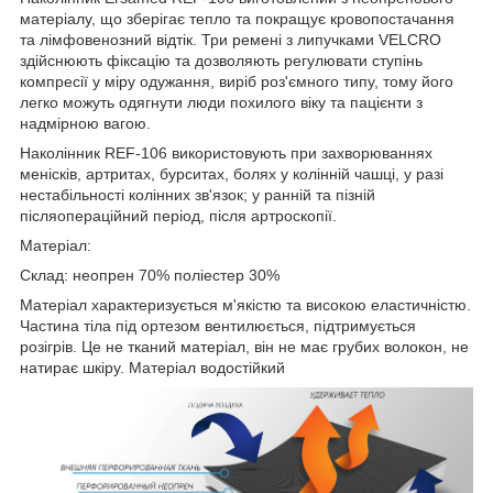
матеріалу, що зберігає тепло та покращує кровопостачання
та лімфовенозний відтік. Три ремені з липучками VELCRO
здійснюють фіксацію та дозволяють регулювати ступінь
компресії у міру одужання, виріб роз'ємного типу, тому його
легко можуть одягнути люди похилого віку та пацієнти з
надмірною вагою.
Наколінник REF-106 використовують при захворюваннях
менісків, артритах, бурситах, болях у колінній чашці, у разі
нестабільності колінних зв'язок; у ранній та пізній
післяопераційний період, після артроскопії.
Матеріал:
Склад: неопрен 70% поліестер 30%
Матеріал характеризується м'якістю та високою еластичністю.
Частина тіла під ортезом вентилюється, підтримується
розігрів. Це не тканий матеріал, він не має грубих волокон, не
натирає шкіру. Матеріал водостійкий