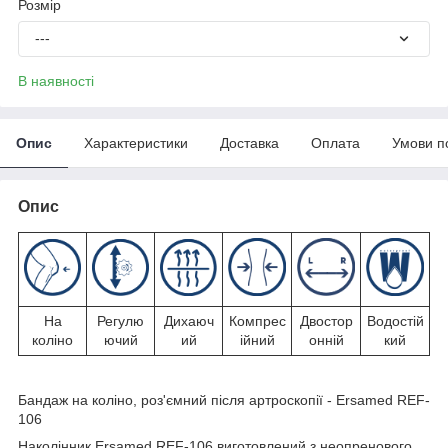
Розмір
---
В наявності
Опис
Характеристики
Доставка
Оплата
Умови п
Опис
На
Регулю
Дихаюч
Компрес
Двостор
Водостій
коліно
ючий
ий
ійний
онній
кий
Бандаж на коліно, роз'ємний після артроскопії - Ersamed REF-
106
Наколінник Ersamed REF-106 виготовлений з неопренового