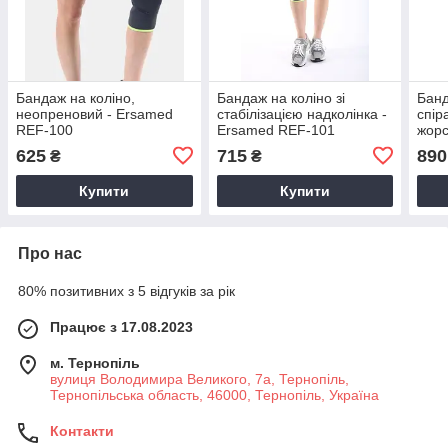
Бандаж на коліно,
Бандаж на коліно зі
Банд
неопреновий - Ersamed
стабілізацією надколінка -
спір
REF-100
Ersamed REF-101
жорс
102
625
715
890
₴
₴
Купити
Купити
Про нас
80% позитивних з 5 відгуків за рік
Працює з 17.08.2023
м. Тернопіль
вулиця Володимира Великого, 7а, Тернопіль,
Тернопільська область, 46000, Тернопіль, Україна
Контакти