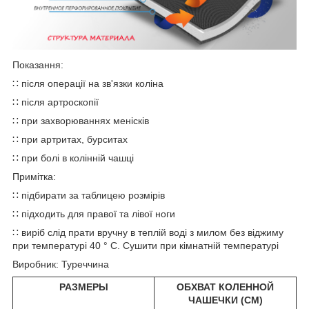
Показання:
∷ після операції на зв'язки коліна
∷ після артроскопії
∷ при захворюваннях менісків
∷ при артритах, бурситах
∷ при болі в колінній чашці
Примітка:
∷ підбирати за таблицею розмірів
∷ підходить для правої та лівої ноги
∷ виріб слід прати вручну в теплій воді з милом без віджиму
при температурі 40 ° C. Сушити при кімнатній температурі
Виробник: Туреччина
РАЗМЕРЫ
ОБХВАТ КОЛЕННОЙ
ЧАШЕЧКИ (CM)