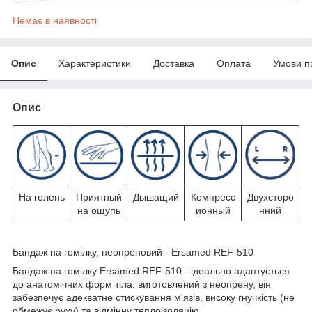
Немає в наявності
Опис
Характеристики
Доставка
Оплата
Умови п
Опис
На голень
Приятный
Дышащий
Компресс
Двухсторо
на ощупь
ионный
нний
Бандаж на гомілку, неопреновий - Ersamed REF-510
Бандаж на гомілку Ersamed REF-510 - ідеально адаптується
до анатомічних форм тіла. виготовлений з неопрену, він
забезпечує адекватне стискування м'язів, високу гнучкість (не
обмежує руху) та відмінну теплоізоляцію.