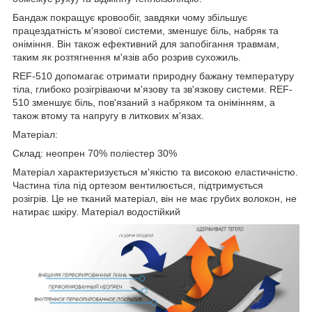
Бандаж покращує кровообіг, завдяки чому збільшує
працездатність м'язової системи, зменшує біль, набряк та
оніміння. Він також ефективний для запобігання травмам,
таким як розтягнення м'язів або розрив сухожиль.
REF-510 допомагає отримати природну бажану температуру
тіла, глибоко розігріваючи м'язову та зв'язкову системи. REF-
510 зменшує біль, пов'язаний з набряком та онімінням, а
також втому та напругу в литкових м'язах.
Матеріал:
Склад: неопрен 70% поліестер 30%
Матеріал характеризується м'якістю та високою еластичністю.
Частина тіла під ортезом вентилюється, підтримується
розігрів. Це не тканий матеріал, він не має грубих волокон, не
натирає шкіру. Матеріал водостійкий