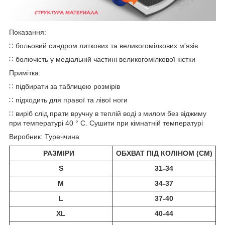
Показання:
∷ больовий синдром литкових та великогомілкових м'язів
∷ болючість у медіальній частині великогомілкової кістки
Примітка:
∷ підбирати за таблицею розмірів
∷ підходить для правої та лівої ноги
∷ виріб слід прати вручну в теплій воді з милом без віджиму
при температурі 40 ° C. Сушити при кімнатній температурі
Виробник: Туреччина
РАЗМІРИ
ОБХВАТ ПІД КОЛІНОМ (CM)
S
31-34
M
34-37
L
37-40
XL
40-44