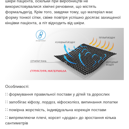
шкіри пацієнта, оскільки при виробництві не
використовувалися хімічні речовини, що містять
формальдегід. Крім того, завдяки тому, що матеріал має
форму тонкої сітки, свіже повітря успішно досягає захищеної
кінцівки пацієнта, а піт відходить від шкіри.
Особливості:
∷ формування правильної постави у дітей та дорослих
∷ запобігає кіфозу, лордоз, кіфосколіоз, випинання лопатки
∷ помірна жорсткість, індивідуальна корекція постави
∷ випрямляючи плечі, корсет «додає» до зростання кілька
сантиметрів