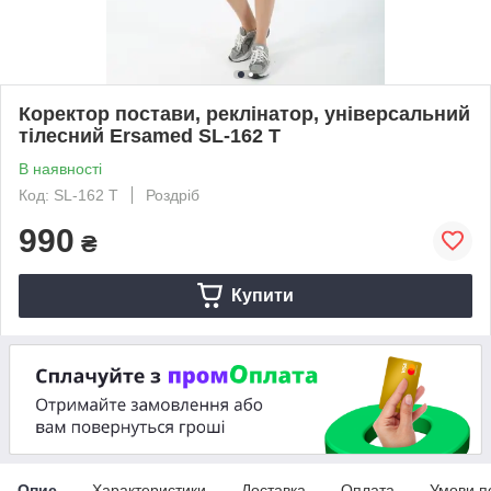
Коректор постави, реклінатор, універсальний
тілесний Ersamed SL-162 Т
В наявності
Код: SL-162 Т
Роздріб
990
₴
Купити
Опис
Характеристики
Доставка
Оплата
Умови п