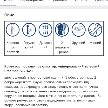
Опис
Коректо
Регулю
Дихаюч
2
Зручний
Міцний
р
ючий
ий
анатоміч
постави
ні ребра
Коректор постави, реклінатор, універсальний тілесний
Ersamed SL-162 Т
виготовлений із неопренової тканини. З обох сторін має 2
ребра жорсткості. Гнучкі плечові лямки проходять під
пахвами, перехрещуються ззаду і з'єднуються на липучках
спереду для забезпечення стійкої підтримки, що запобігає
порушення постави. Його можна легко носити під одягом. Ви
можете регулювати рівень відведення плеча, потягнувши
вгору і послабивши застібку.