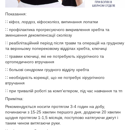
Показання:
∷ кіфоз, лордоз, кіфосколіоз, випинання лопатки
∷ профілактика прогресуючого викривлення хребта та
зменшення декомпенсації сколіозу
∷ реабілітаційний період після травм та операцій на грудному
та верхньому поперековому відділах хребта, ключиці
∷ травми ключиці, які не потребують хірургічного та
ортопедичного втручання
∷ больові синдроми грудного відділу хребта
∷ необхідність корекції, що не потребує хірургічного
втручання
∷ при тривалій роботі за комп'ютером, під час навчання та тп
Примітка:
Рекомендується носити протягом 3-4 годин на добу,
починаючи з 15-25 хвилин першого дня, додаючи 20 хвилин
щодня протягом 1-1,5 місяців, поступово натягуючи джгут і
таким чином витягаючи руки.