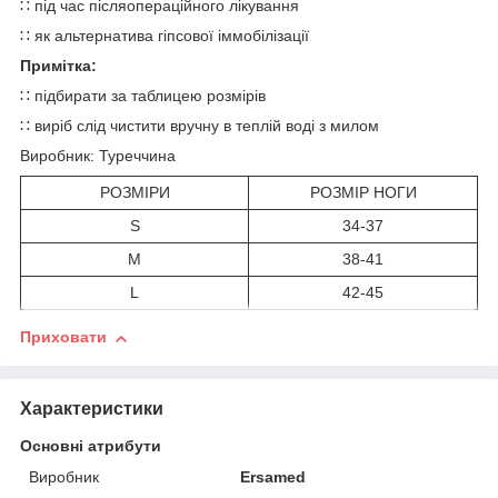
∷ під час післяопераційного лікування
∷ як альтернатива гіпсової іммобілізації
Примітка:
∷ підбирати за таблицею розмірів
∷ виріб слід чистити вручну в теплій воді з милом
Виробник: Туреччина
РОЗМІРИ
РОЗМІР НОГИ
S
34-37
M
38-41
L
42-45
Приховати
Характеристики
Основні атрибути
Виробник
Ersamed