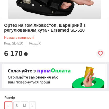
Ортез на гомілковостоп, шарнірний з
регулюванням кута - Ersamed SL-510
Немає в наявності
Код: SL-510
Роздріб
6 170
₴
Розмір
---
S
M
L