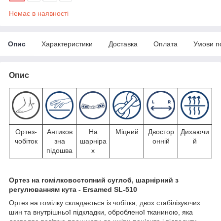
Немає в наявності
Опис
Характеристики
Доставка
Оплата
Умови п
Опис
Ортез-
Антиков
На
Міцний
Двостор
Дихаючи
чобіток
зна
шарніра
онній
й
підошва
х
Ортез на гомілковостопний суглоб, шарнірний з
регулюванням кута - Ersamed SL-510
Ортез на гомілку складається із чобітка, двох стабілізуючих
шин та внутрішньої підкладки, обробленої тканиною, яка