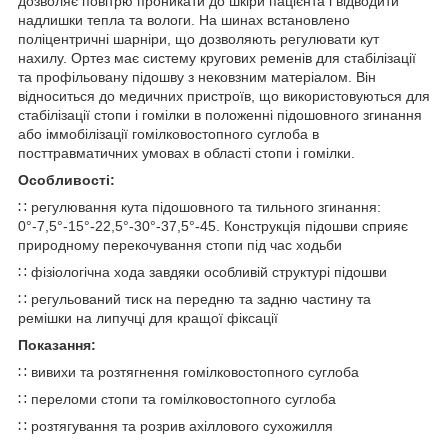
дозволяє повітрю проникати до шкіри пацієнта і відводити
надлишки тепла та вологи. На шинах встановлено
поліцентричні шарніри, що дозволяють регулювати кут
нахилу. Ортез має систему кругових ременів для стабілізації
та профільовану підошву з нековзним матеріалом. Він
відноситься до медичних пристроїв, що використовуються для
стабілізації стопи і гомілки в положенні підошовного згинання
або іммобілізації гомілковостопного суглоба в
посттравматичних умовах в області стопи і гомілки.
Особливості:
∷ регулювання кута підошовного та тильного згинання:
0°-7,5°-15°-22,5°-30°-37,5°-45. Конструкція підошви сприяє
природному перекочування стопи під час ходьби
∷ фізіологічна хода завдяки особливій структурі підошви
∷ регульований тиск на передню та задню частину та
ремішки на липучці для кращої фіксації
Показання:
∷ вивихи та розтягнення гомілковостопного суглоба
∷ переломи стопи та гомілковостопного суглоба
∷ розтягування та розрив ахіллового сухожилля