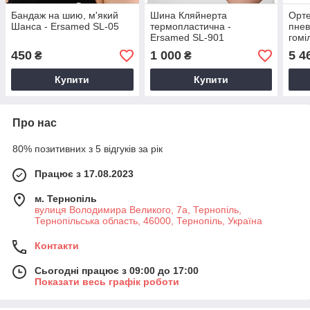
Бандаж на шию, м'який
Шина Кляйнерта
Орте
Шанса - Ersamed SL-05
термопластична -
пнев
Ersamed SL-901
гомі
Ersa
450
1 000
5 4
₴
₴
Купити
Купити
Про нас
80% позитивних з 5 відгуків за рік
Працює з 17.08.2023
м. Тернопіль
вулиця Володимира Великого, 7а, Тернопіль,
Тернопільська область, 46000, Тернопіль, Україна
Контакти
Сьогодні працює з 09:00 до 17:00
Показати весь графік роботи