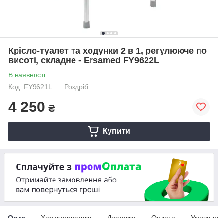
Крісло-туалет та ходунки 2 в 1, регулююче по
висоті, складне - Ersamed FY9622L
В наявності
Код: FY9621L
Роздріб
4 250
₴
Купити
Опис
Характеристики
Доставка
Оплата
Умови п