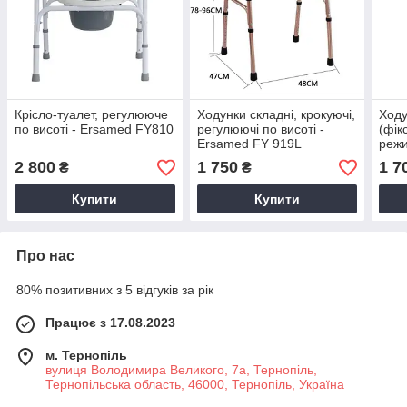
Крісло-туалет, регулююче
Ходунки складні, крокуючі,
Ходу
по висоті - Ersamed FY810
регулюючі по висоті -
(фік
Ersamed FY 919L
режи
висо
2 800
1 750
1 7
₴
₴
Купити
Купити
Про нас
80% позитивних з 5 відгуків за рік
Працює з 17.08.2023
м. Тернопіль
вулиця Володимира Великого, 7а, Тернопіль,
Тернопільська область, 46000, Тернопіль, Україна