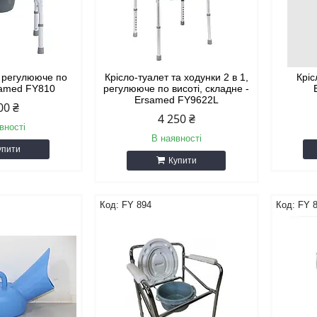
, регулююче по
Крісло-туалет та ходунки 2 в 1,
Кріс
rsamed FY810
регулююче по висоті, складне -
Ersamed FY9622L
00 ₴
4 250 ₴
вності
В наявності
упити
Купити
FY 894
FY 8