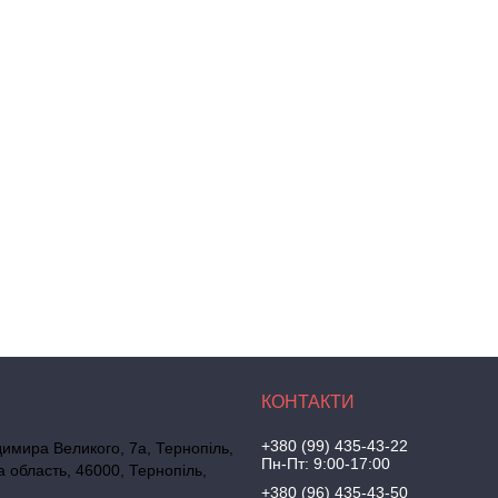
+380 (99) 435-43-22
имира Великого, 7а, Тернопіль,
Пн-Пт: 9:00-17:00
а область, 46000, Тернопіль,
+380 (96) 435-43-50