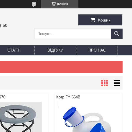
Кошик
Кошик
3-50
СТАТТІ
ВІДГУКИ
ПРО НАС
970
FY 664B