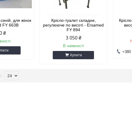
 синій, для жінок
Крісло-туалет складне,
Крісло
d FY 663B
регулююче по висоті - Ersamed
вис
FY 894
0 ₴
3 050 ₴
вності
В наявності
упити
+380 
Купити