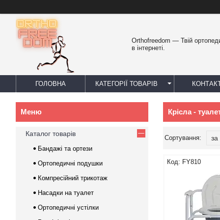
Orthofreedom — Твій ортопед
в інтернеті.
ГОЛОВНА
КАТЕГОРІЇ ТОВАРІВ
КОНТАК
Крісла - туале
Каталог товарів
Бандажі та ортези
FY810
Ортопедичні подушки
Компресійний трикотаж
Насадки на туалет
Ортопедичні устілки