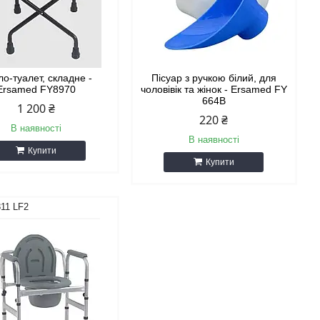
ло-туалет, складне -
Пісуар з ручкою білий, для
Ersamed FY8970
чоловівік та жінок - Ersamed FY
664B
1 200 ₴
220 ₴
В наявності
В наявності
Купити
Купити
11 LF2