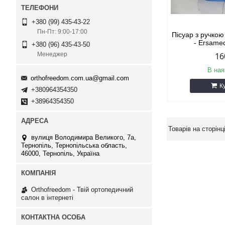
+380 (99) 435-43-22
Пн-Пт: 9:00-17:00
Пісуар з ручкою
- Ersame
+380 (96) 435-43-50
16
Менеджер
В ная
orthofreedom.com.ua@gmail.com
К
+380964354350
+38964354350
вулиця Володимира Великого, 7а,
Тернопіль, Тернопільська область,
46000, Тернопіль, Україна
Orthofreedom - Твій ортопедичний
салон в інтернеті