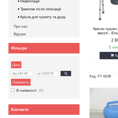
Реабілітація
Трикотаж після ліпосакції
Крісла для туалету та душу
Про нас
Крісло-туалет
висоті - E
Відгуки
2 8
В ная
Фільтри
К
Ціна
FY 663B
Наявність
В наявності
6
Контакти